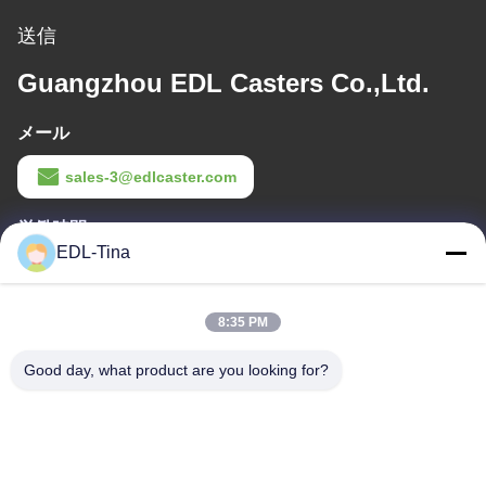
送信
Guangzhou EDL Casters Co.,Ltd.
メール
sales-3@edlcaster.com
労働時間
EDL-Tina
08:30-17:30
住所
8:35 PM
会社所在地
Good day, what product are you looking for?
1003号室,ナンシャ国際タレントポート,167 ハイビン道路,ナンシ
ャ通り,広州,中国
工場アドレス
チュメン科学技術産業地域,ユフアン,チェジアン,中国