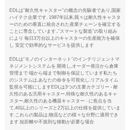
EDLは"耐久性キャスター"の概念の先駆者であり,国家
ハイテク企業です. 1987年以来,我々は耐久性キャスタ
ーのための垂直に統合された産業チェーンを確立する
ことに専念しています.."スマートな製造"の取り組み
により 毎日3万台以上のキャスターの生産能力を確保
し 安定で効率的なサービスを提供します
EDLは"モノのインターネット"のインテリジェントマ
ネジメントシステムを 開発し,オーダー発注から倉庫
管理まで 端から端まで制御を保証しています私たち
のシステムは,あなたの命令を可視化し,リアルタイム
監視を可能にしますEDLは3つの主要カテゴリー - 耐
久性のある汎用キャスター,特殊な耐久性のあるキャ
スター,耐久性のある機器キャスター - に焦点を当
て,40以上のシリーズと2万以上の仕様を提供していま
す.これらの製品は,物流などの様々な分野に適用でき
ます.短距離や不規則な移動が必要な場合