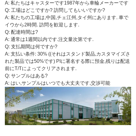
A: 私たちはキャスターです
1987年から車輪メーカーです
Q: 工場はどこですか? 訪問してもいいですか?
A: 私たちの工場は,中国,チェ江州,タイ州にあります. 車で
イウから2時間. 訪問を歓迎します.
Q: 配達時間は?
A: 通常は1週間以内です.注文量次第です.
Q: 支払期間は何ですか?
A: 支払い条件: 30% ((それはスタンド製品,カスタマイズさ
れた製品では50%です) PIに署名する際に預金,残りは配送
前にT/Tによってクリアされます.
Q: サンプルはある?
A: はい,サンプルはいつでも大丈夫です,交渉可能