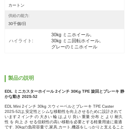
カートン
供給の能力:
30千個/日
30kg ミニホイール
, 
ハイライト:
30kg ミニ回転ホイール
, 
グレーのミニホイール
製品の説明
EDL ミニカスターホイール 2インチ 30Kg TPE 旋回とブレーキ 静
かな動き 202S-52
EDL Mini 2インチ 30kg スウィーベルとブレーキ TPE Caster
202S-52は,安定性とシムな移動性を向上させるために設計されて
います.2 インチ の 大きい 輪 は,より 良い 重量 分布 と より 耐久
性 を 向上 さ せる信頼性の高い移動を必要とする軽量用途に最適
です. 30kgの負荷容量で,家具,カート,機器をしっかりと支えること