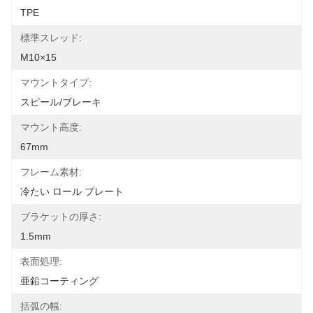
TPE
標準スレッド:
M10×15
マウントタイプ:
スピール/ブレーキ
マウント高度:
67mm
フレーム素材:
冷たい ロール プレート
ブラケットの厚さ:
1.5mm
表面処理:
亜鉛コーティング
括弧の幅: