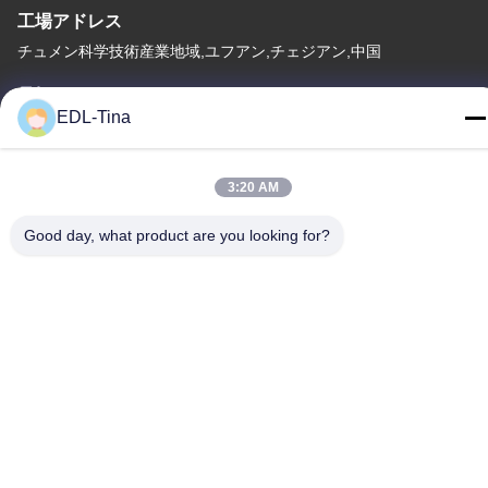
工場アドレス
チュメン科学技術産業地域,ユフアン,チェジアン,中国
テレ
EDL-Tina
86--17701960455
3:20 AM
Good day, what product are you looking for?
中国の良質 産業足車の車輪 メーカー。Copyright© -2026
Guangzhou EDL Casters Co.,Ltd. . 複製権所有。
プライバシーポリシー規約
|
地図