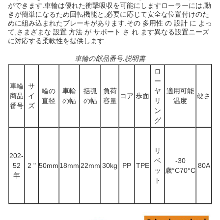
ができます.車輪は優れた衝撃吸収を可能にしますローラーには,動
きが簡単になるため回転機能と,必要に応じて安全な位置付けのた
めに組み込まれたブレーキがあります.その 多用性 の 設計 に よっ
て,さまざまな 設置 方法 が サポート さ れ ます異なる設置ニーズ
に対応する柔軟性を提供します.
車輪の部品番号.説明書
ロ
ー
車輪
サ
輪の
車輪
括弧
負荷
ヤ
適用可能
商品
イ
コア
歩面
硬さ
直径
の幅
の幅
容量
リ
温度
番号
ズ
ン
グ
リ
202-
ベ
-30
52
2 "
50mm
18mm
22mm
30kg
PP
TPE
80A
ッ
歳
°C
70
°C
年
ト